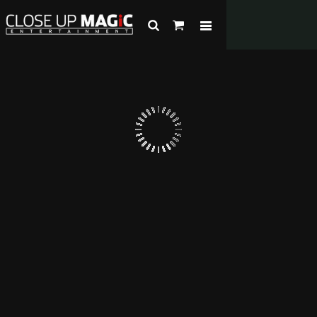
Recherche
pour :
Skip to
content
THE COMPANY
Créée en 2002 par le magicien JeanLuc
Bertrand, CLOSE UP MAGIC Entertainment
vous propose une approche différente de la
magie.